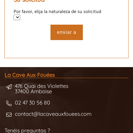
Por favor, elija la naturaleza de su solicitud
enviar a
La Cave Aux Fouées
476 Quai des Violettes
37400 Amboise
02 47 30 56 80
contact@lacaveauxfouees.com
Tenéis preguntas ?