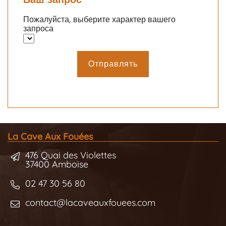
Пожалуйста, выберите характер вашего
запроса
Отправлять
La Cave Aux Fouées
476 Quai des Violettes
37400 Amboise
02 47 30 56 80
contact@lacaveauxfouees.com